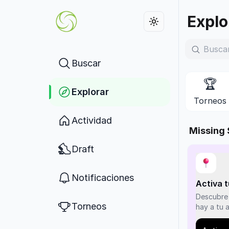
Explorar torneos, canchas y centros deportivos | Sportw
Explo
Buscar
🏆
Explorar
Torneos
Actividad
Missing 
Draft
Notificaciones
Activa 
Descubre 
Torneos
hay a tu 