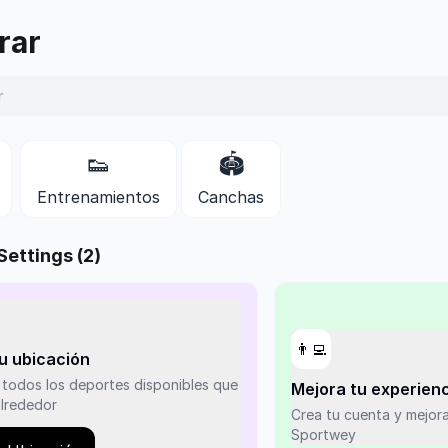
ey
rar
👟
🏟️
Entrenamientos
Canchas
Settings
(
2
)
👨‍💻
tu ubicación
todos los deportes disponibles que
Mejora tu experie
alrededor
Crea tu cuenta y mejora tu experiencia en
Sportwey