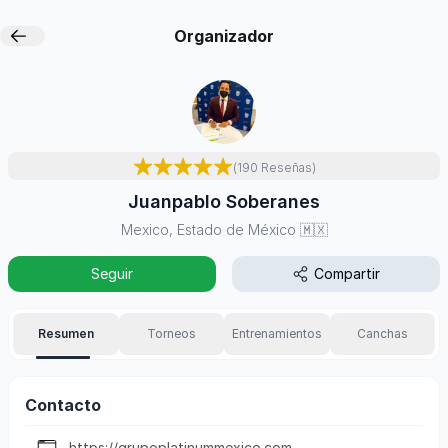
Organizador
(
190
Reseñas
)
Juanpablo Soberanes
Mexico, Estado de México
🇲🇽
Seguir
Compartir
Resumen
Torneos
Entrenamientos
Canchas
Contacto
https://grupoplatinummexico.com