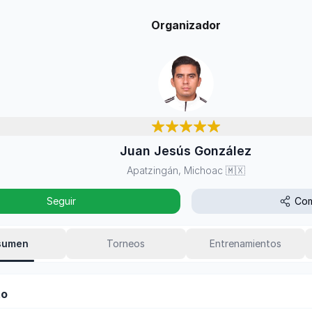
Organizador
Juan Jesús González
Apatzingán, Michoac
🇲🇽
Seguir
Com
sumen
Torneos
Entrenamientos
to