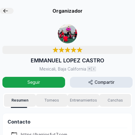
Organizador
EMMANUEL LOPEZ CASTRO
Mexicali, Baja California
🇲🇽
Seguir
Compartir
Resumen
Torneos
Entrenamientos
Canchas
Contacto
https://barriosfut7.com