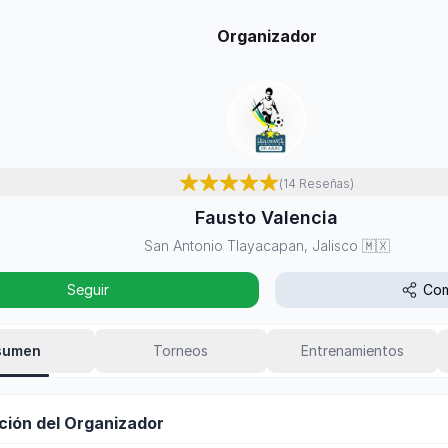
Organizador
(
14
Reseñas
)
Fausto Valencia
San Antonio Tlayacapan, Jalisco
🇲🇽
Seguir
Com
sumen
Torneos
Entrenamientos
ción del Organizador