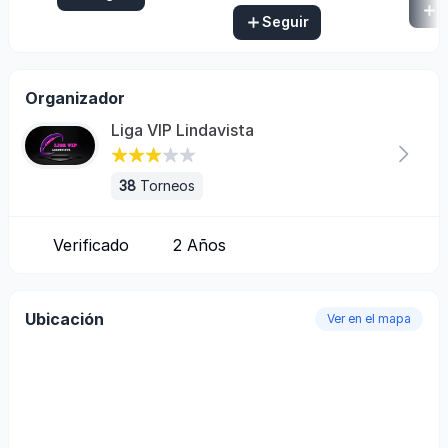
S
Seguir
Organizador
Liga VIP Lindavista
38
Torneos
Verificado
2
Años
Ubicación
Ver en el mapa