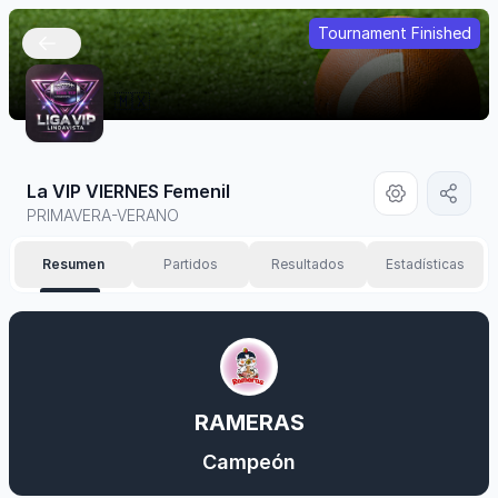
Tournament Finished
🇲🇽
La VIP VIERNES Femenil
PRIMAVERA-VERANO
Resumen
Partidos
Resultados
Estadísticas
RAMERAS
Campeón