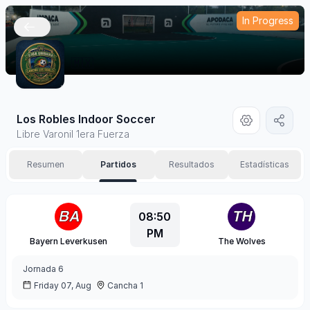
In Progress
🇲🇽
Los Robles Indoor Soccer
Libre Varonil 1era Fuerza
Resumen
Partidos
Resultados
Estadísticas
08:50
PM
Bayern Leverkusen
The Wolves
Jornada
6
Friday 07, Aug
Cancha 1