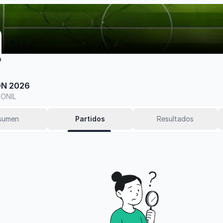
🇲🇽
ON 2026
RONIL
sumen
Partidos
Resultados