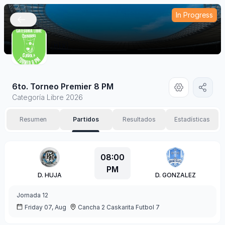
In Progress
🇲🇽
6to. Torneo Premier 8 PM
Categoría Libre 2026
Resumen
Partidos
Resultados
Estadísticas
08:00
PM
D. HUJA
D. GONZALEZ
Jornada
12
Friday 07, Aug
Cancha 2 Caskarita Futbol 7