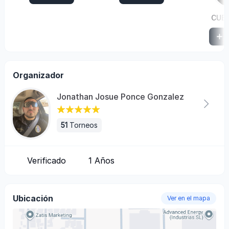
CUE
S
Organizador
Jonathan Josue Ponce Gonzalez
51
Torneos
Verificado
1
Años
Ubicación
Ver en el mapa