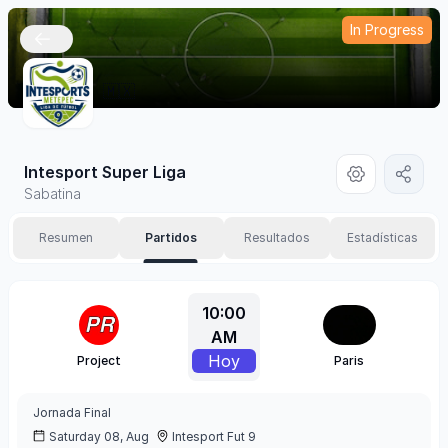
In Progress
🇲🇽
Intesport Super Liga
Sabatina
Resumen
Partidos
Resultados
Estadísticas
10:00
AM
Hoy
Project
Paris
Jornada
Final
Saturday 08, Aug
Intesport Fut 9