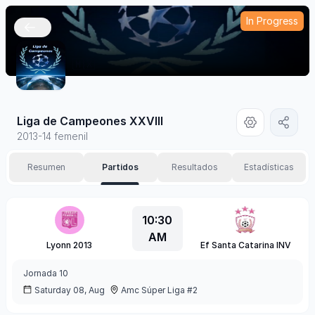
In Progress
🇲🇽
Liga de Campeones XXVIII
2013-14 femenil
Resumen
Partidos
Resultados
Estadísticas
10:30
AM
Lyonn 2013
Ef Santa Catarina INV
Jornada
10
Saturday 08, Aug
Amc Súper Liga #2