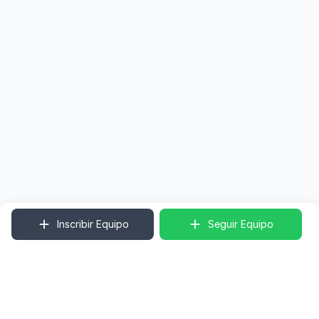
Inscribir Equipo
Seguir Equipo