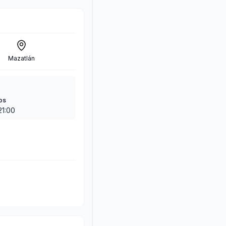
Mazatlán
os
21:00