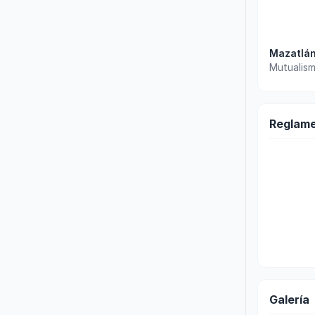
Mazatlá
Mutualism
Reglam
Galería