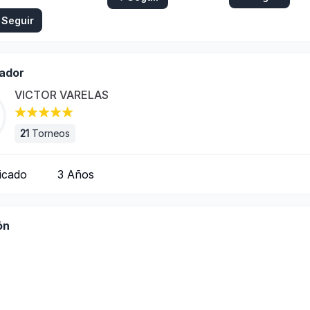
Seguir
ador
VICTOR VARELAS
21
Torneos
ficado
3
Años
ón