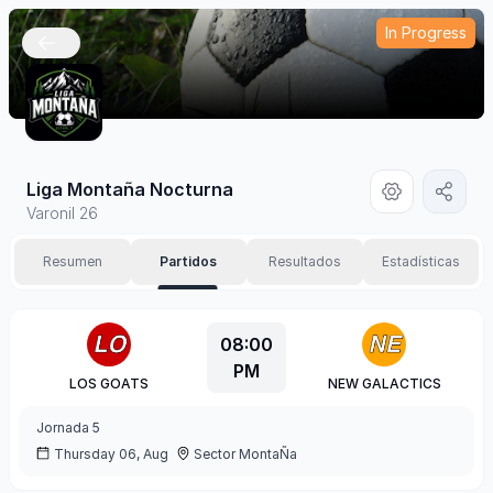
In Progress
🇲🇽
Liga Montaña Nocturna
Varonil 26
Resumen
Partidos
Resultados
Estadísticas
08:00
PM
LOS GOATS
NEW GALACTICS
Jornada
5
Thursday 06, Aug
Sector MontaÑa