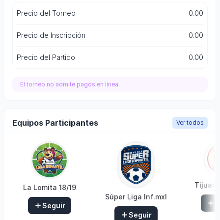
Precio del Torneo
0.00
Precio de Inscripción
0.00
Precio del Partido
0.00
El torneo no admite pagos en línea.
Equipos Participantes
Ver todos
Tijuana
La Lomita 18/19
Súper Liga Inf.mxl
S
Seguir
Seguir