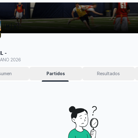
🇲🇽
L -
RANO 2026
sumen
Partidos
Resultados