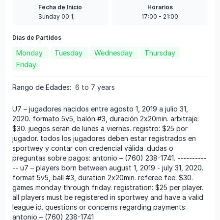
Fecha de Inicio
Horarios
Sunday 00 1,
17:00
-
21:00
Días de Partidos
Monday
Tuesday
Wednesday
Thursday
Friday
Rango de Edades
:
6 to 7 years
u7 – jugadores nacidos entre agosto 1, 2019 a julio 31,
2020. formato 5v5, balón #3, duración 2x20min. arbitraje:
$30. juegos seran de lunes a viernes. registro: $25 por
jugador. todos los jugadores deben estar registrados en
sportwey y contar con credencial válida. dudas o
preguntas sobre pagos: antonio – (760) 238-1741. ----------
-- u7 – players born between august 1, 2019 - july 31, 2020.
format 5v5, ball #3, duration 2x20min. referee fee: $30.
games monday through friday. registration: $25 per player.
all players must be registered in sportwey and have a valid
league id. questions or concerns regarding payments:
antonio – (760) 238-1741