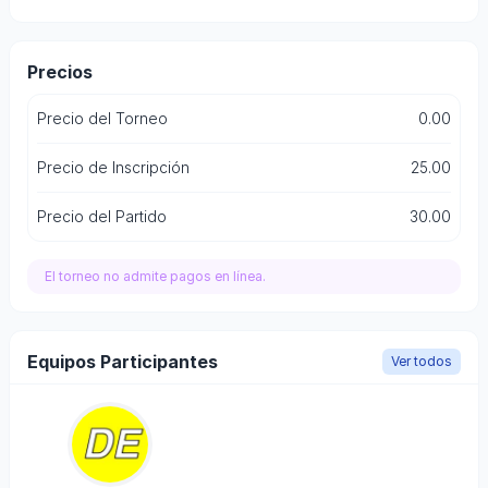
Precios
Precio del Torneo
0.00
Precio de Inscripción
25.00
Precio del Partido
30.00
El torneo no admite pagos en línea.
Equipos Participantes
Ver todos