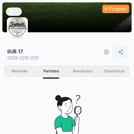
In Progress
🇲🇽
SUB 17
2009-2010-2011
Resumen
Partidos
Resultados
Estadísticas