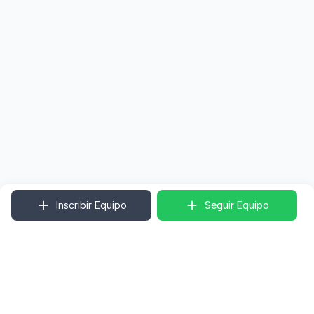
Inscribir Equipo
Seguir Equipo