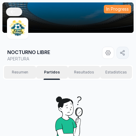
In Progress
🇲🇽
NOCTURNO LIBRE
APERTURA
Resumen
Partidos
Resultados
Estadísticas