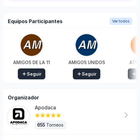
Equipos Participantes
Ver todos
AMIGOS DE LA 11
AMIGOS UNIDOS
ATL
Seguir
Seguir
S
Organizador
Apodaca
655
Torneos