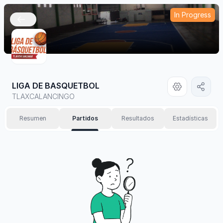
In Progress
🇲🇽
LIGA DE BASQUETBOL
TLAXCALANCINGO
Resumen
Partidos
Resultados
Estadísticas