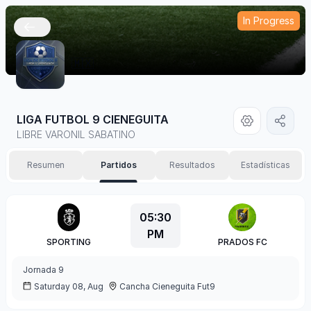
In Progress
🇲🇽
LIGA FUTBOL 9 CIENEGUITA
LIBRE VARONIL SABATINO
Resumen
Partidos
Resultados
Estadísticas
05:30
PM
SPORTING
PRADOS FC
Jornada
9
Saturday 08, Aug
Cancha Cieneguita Fut9