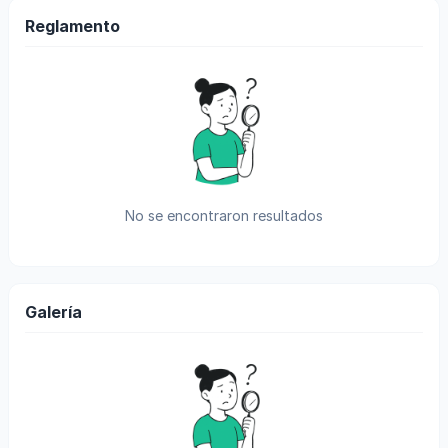
Reglamento
No se encontraron resultados
Galería