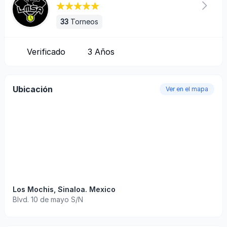
33
Torneos
Verificado
3
Años
Ubicación
Ver en el mapa
Los Mochis
,
Sinaloa
.
Mexico
Blvd. 10 de mayo S/N