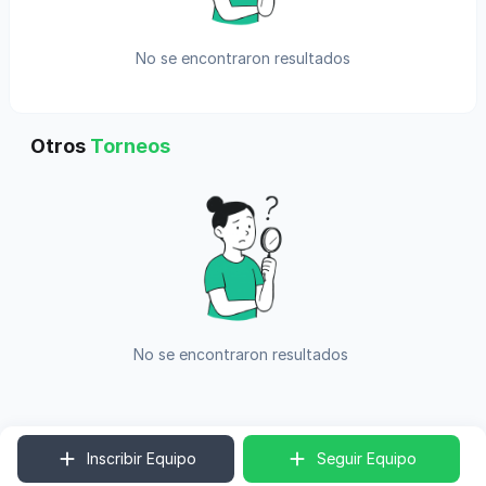
No se encontraron resultados
Otros
Torneos
No se encontraron resultados
Inscribir Equipo
Seguir Equipo