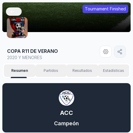
Tournament Finished
🇲🇽
COPA R11 DE VERANO
2020 Y MENORES
Resumen
Partidos
Resultados
Estadísticas
ACC
Campeón