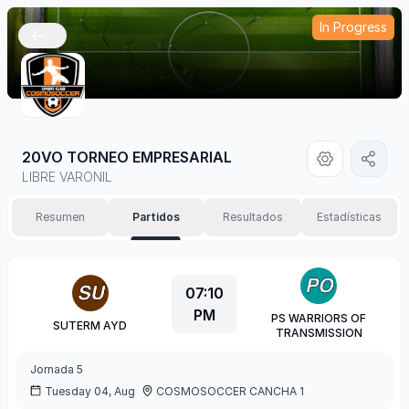
In Progress
🇲🇽
20VO TORNEO EMPRESARIAL
LIBRE VARONIL
Resumen
Partidos
Resultados
Estadísticas
07:10
PM
PS WARRIORS OF
SUTERM AYD
TRANSMISSION
Jornada
5
Tuesday 04, Aug
COSMOSOCCER CANCHA 1