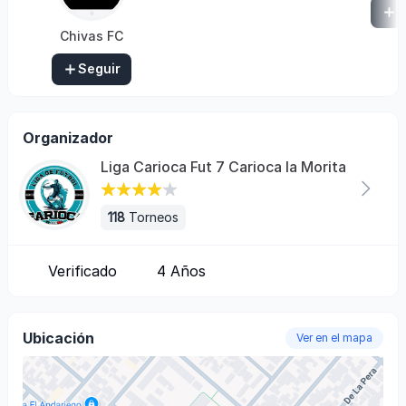
S
Chivas FC
Seguir
Organizador
Liga Carioca Fut 7 Carioca la Morita
118
Torneos
Verificado
4
Años
Ubicación
Ver en el mapa