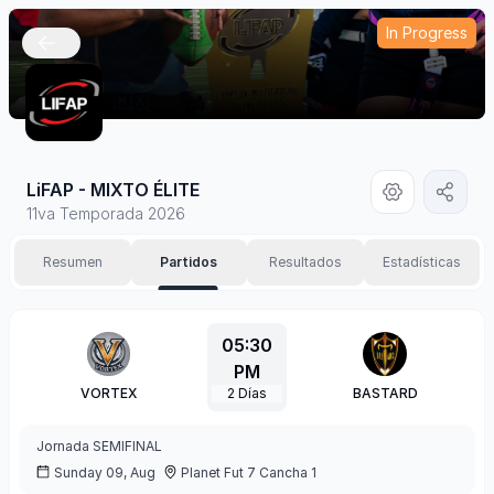
In Progress
🇲🇽
LiFAP - MIXTO ÉLITE
11va Temporada 2026
Resumen
Partidos
Resultados
Estadísticas
05:30
PM
VORTEX
2
Días
BASTARD
Jornada
SEMIFINAL
Sunday 09, Aug
Planet Fut 7 Cancha 1