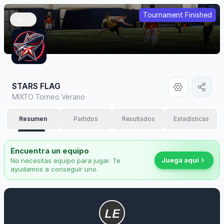
Tournament Finished
🇲🇽
STARS FLAG
MIXTO Torneo Verano
Resumen
Partidos
Resultados
Estadísticas
Encuentra un equipo
Juega aquí
No necesitas equipo para jugar. Te
ayudamos a conseguir uno.