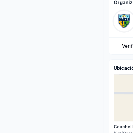
Organiz
Veri
Ubicaci
Coachell
Van Bure