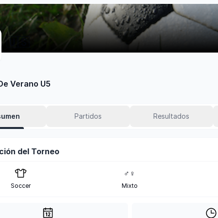
🇺🇸
De Verano U5
sumen
Partidos
Resultados
ción del Torneo
♂♀
Soccer
Mixto