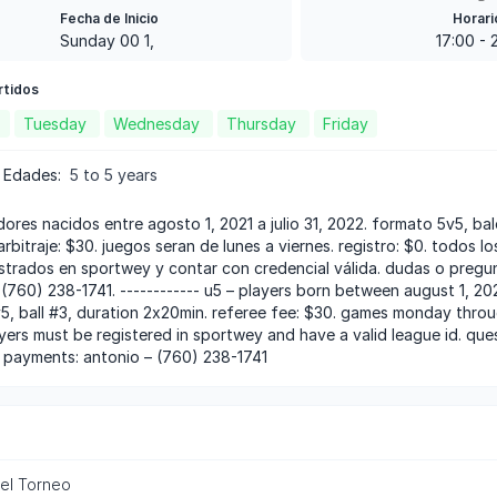
Fecha de Inicio
Horari
Sunday 00 1,
17:00
-
rtidos
Tuesday
Wednesday
Thursday
Friday
 Edades
:
5 to 5 years
arbitraje: $30. juegos seran de lunes a viernes. registro: $0. todos 
istrados en sportwey y contar con credencial válida. dudas o pregu
(760) 238-1741. ------------ u5 – players born between august 1, 2021
5, ball #3, duration 2x20min. referee fee: $30. games monday through
layers must be registered in sportwey and have a valid league id. qu
 payments: antonio – (760) 238-1741
del Torneo