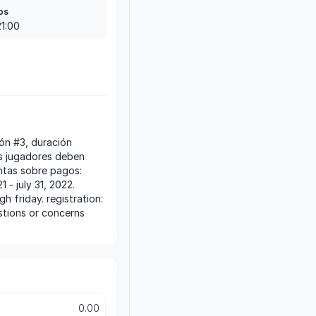
os
21:00
los jugadores deben
ntas sobre pagos:
 - july 31, 2022.
 friday. registration:
estions or concerns
0.00