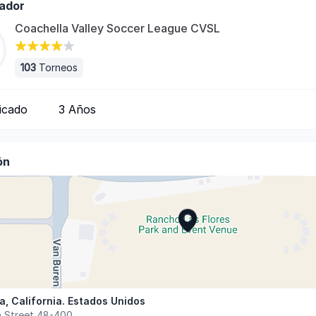
ador
Coachella Valley Soccer League CVSL
103
Torneos
ficado
3
Años
ón
a
,
California
.
Estados Unidos
n Street 48-400