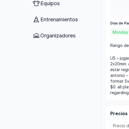
Equipos
Entrenamientos
Días de Pa
Monday
Organizadores
Rango de
u5 – jugadores nacidos entre agosto 1, 2021 a julio 31, 2022. formato 5v5, balón #3, duración
2x20min. 
estar reg
antonio – 
format 5v
$0. all p
regarding
Precios
Precio 