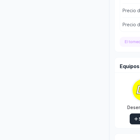
Precio d
Precio d
El torne
Equipos
Deser