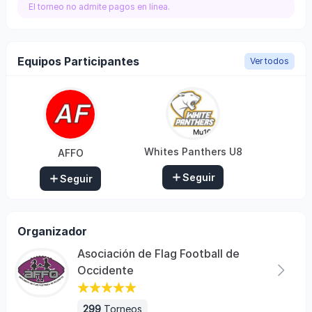
El torneo no admite pagos en línea.
Equipos Participantes
Ver todos
Whites Panthers U8
AFFO
Seguir
Seguir
Organizador
Asociación de Flag Football de
Occidente
299
Torneos