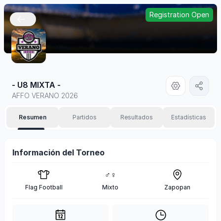
Registration Open
🇲🇽
- U8 MIXTA -
AFFO VERANO 2026
Resumen
Partidos
Resultados
Estadísticas
Información del Torneo
♂♀
Flag Football
Mixto
Zapopan