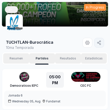
In Progress
🇲🇽
TUCHTLAN-Burocrática
10ma Temporada
Resumen
Partidos
Resultados
Estadísticas
05:00
PM
Democraticos IEPC
CEC FC
Jornada
6
Wednesday 05, Aug
Fundamat